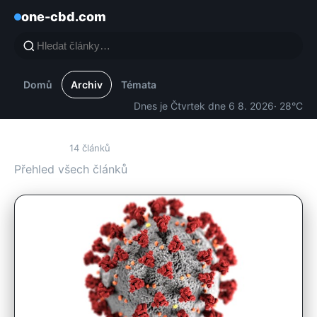
one-cbd.com
Domů
Archiv
Témata
Dnes je Čtvrtek dne 6 8. 2026
· 28°C
Archiv
14 článků
Přehled všech článků