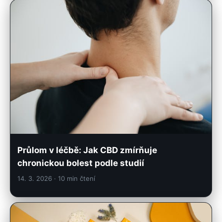
Průlom v léčbě: Jak CBD zmírňuje
chronickou bolest podle studií
14. 3. 2026
· 10 min čtení